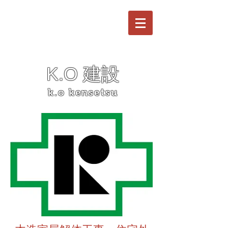
K.O 建設
k.o kensetsu